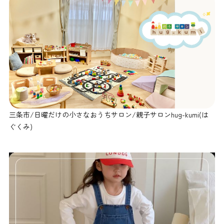
三条市/日曜だけの小さなおうちサロン/親子サロンhug-kumi(は
ぐくみ)