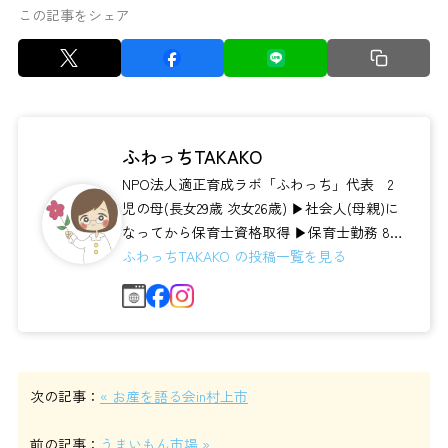
この記事をシェア
ふわっちTAKAKO
NPO法人適正育成ラボ「ふわっち」代表 2
児の母(長女29歳 次女26歳) ▶社会人(母親)に
なってから保育士資格取得 ▶保育士勤務 8
年 保育士養成校 講...
ふわっちTAKAKO の投稿一覧を見る
次の記事：
« お産を語る会in村上市
前の記事：
うまいもん市場 »