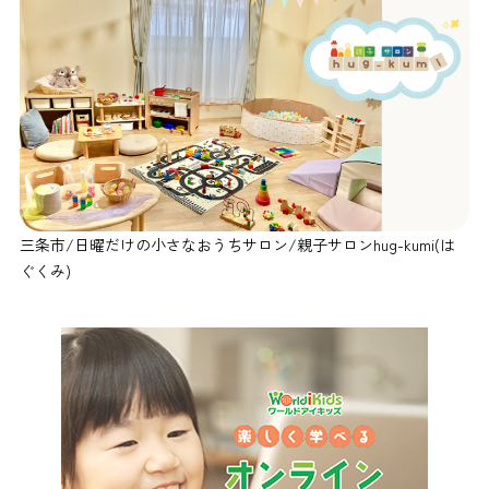
三条市/日曜だけの小さなおうちサロン/親子サロンhug-kumi(は
ぐくみ)