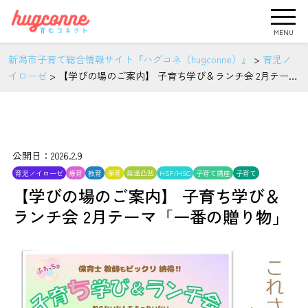
MENU
新潟市子育て総合情報サイト『ハグコネ（hugconne）』
>
育児ノ
イローゼ
>
【学びの場のご案内】 子育ち学び＆ランチ会 2月テーマ
「一番の贈り物」
公開日：2026.2.9
育児ノイローゼ
療育
教育
保育
発達凸凹
HSP/HSC
子育て講座
子育て
【学びの場のご案内】 子育ち学び＆
ランチ会 2月テーマ「一番の贈り物」