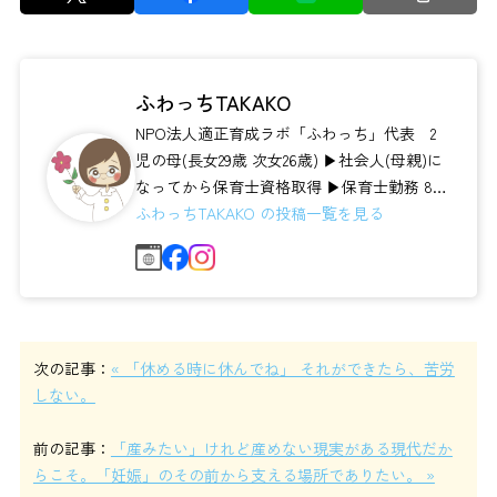
ふわっちTAKAKO
NPO法人適正育成ラボ「ふわっち」代表 2
児の母(長女29歳 次女26歳) ▶社会人(母親)に
なってから保育士資格取得 ▶保育士勤務 8
年 保育士養成校 講...
ふわっちTAKAKO の投稿一覧を見る
次の記事：
« 「休める時に休んでね」 それができたら、苦労
しない。
前の記事：
「産みたい」けれど産めない現実がある現代だか
らこそ。「妊娠」のその前から支える場所でありたい。 »