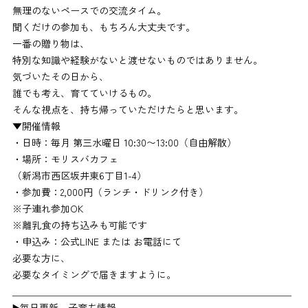
無理のないペースでの交流タイム。
聞くだけの参加も、もちろん大丈夫です。
一番の贈り物は、
特別な知識や経験がないと渡せないものではありません。
気づいたその日から、
誰でも考え、育てていけるもの。
そんな視点を、持ち帰っていただけたらと思います。
▼開催情報
・日時：毎月 第三水曜日 10:30〜13:00（自由解散）
・場所：モリスバカフェ
（新潟市西区坂井東6丁目1-4）
・参加費：2,000円（ランチ・ドリンク付き）
※子連れ参加OK
※離乳食の持ち込みも可能です
・申込み：公式LINE または お電話にて
必要な方に、
必要なタイミングで届きますように。
＿＿＿＿＿＿＿＿＿＿＿＿＿＿＿＿＿＿＿＿＿＿＿＿＿＿＿＿＿
▶️毎日更新 子育ち情報