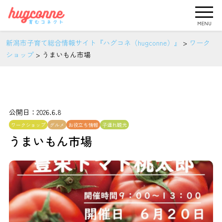
MENU
新潟市子育て総合情報サイト『ハグコネ（hugconne）』
>
ワーク
ショップ
>
うまいもん市場
公開日：2026.6.8
ワークショップ
グルメ
お役立ち情報
子連れ観光
うまいもん市場