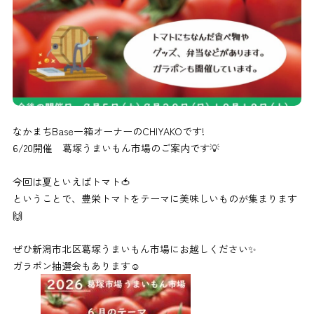
なかまちBase一箱オーナーのCHIYAKOです!
6/20開催 葛塚うまいもん市場のご案内です💡
今回は夏といえばトマト🍅
ということで、豊栄トマトをテーマに美味しいものが集まります
🙌
ぜひ新潟市北区葛塚うまいもん市場にお越しください✨
ガラポン抽選会もあります☺︎