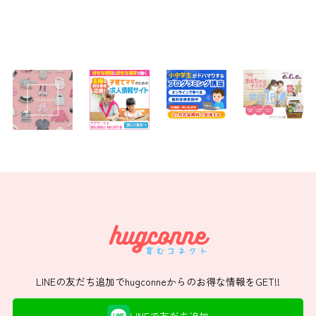
LINEの友だち追加でhugconneからのお得な情報をGET!!