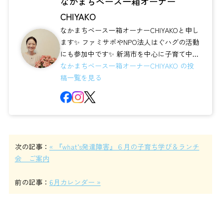
なかまちベース一箱オーナー
CHIYAKO
なかまちベース一箱オーナーCHIYAKOと申し
ます✨ ファミサポやNPO法人はぐハグの活動
にも参加中です✨ 新潟市を中心に子育て中の
皆さんに活用いただけ...
なかまちベース一箱オーナーCHIYAKO の投
稿一覧を見る
次の記事：
« 『what’s発達障害』６月の子育ち学び＆ランチ
会 ご案内
前の記事：
6月カレンダー »