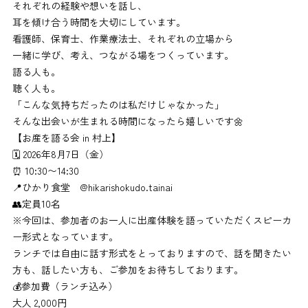
それぞれの経験や想いを話し、
耳を傾け合う時間を大切にしています。
看護師、保育士、作業療法士、それぞれの立場から
一緒に学び、考え、つながる場をつくっています。
語る人も。
聴く人も。
「こんな気持ちだったのは私だけじゃなかった」
そんな出会いが生まれる時間になったら嬉しいです🌼
【お産を語る会 in 村上】
🗓 2026年8月7日（金）
⏰ 10:30〜14:30
📍ひかり食堂 @hikarishokudo.tainai
👥定員10名
※今回は、参加者のお一人に出産体験を語っていただくスピーカ
ー形式となっています。
ランチでは自由に話す形式をとっておりますので、話を聞きたい
方も、話したい方も、ご参加をお待ちしております。
💰参加費（ランチ込み）
大人 2,000円