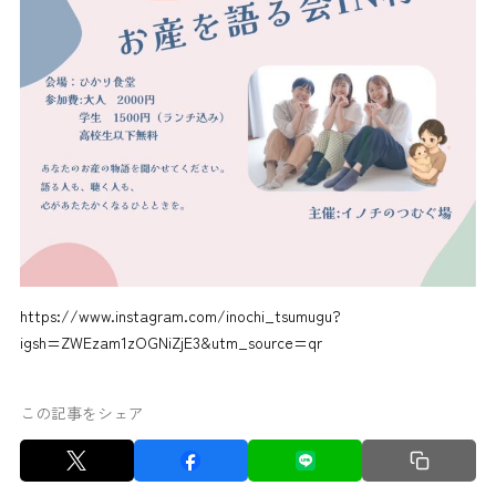
https://www.instagram.com/inochi_tsumugu?
igsh=ZWEzam1zOGNiZjE3&utm_source=qr
この記事をシェア