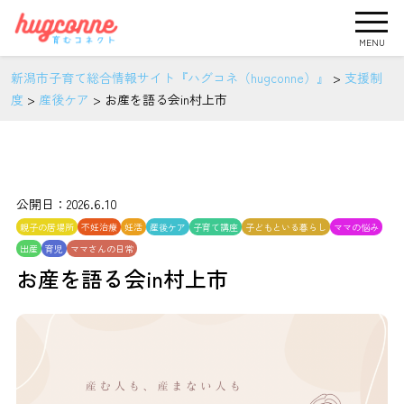
MENU
新潟市子育て総合情報サイト『ハグコネ（hugconne）』
>
支援制
度
>
産後ケア
>
お産を語る会in村上市
公開日：2026.6.10
親子の居場所
不妊治療
妊活
産後ケア
子育て講座
子どもといる暮らし
ママの悩み
出産
育児
ママさんの日常
お産を語る会in村上市