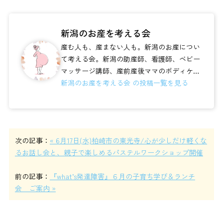
新潟のお産を考える会
産む人も、産まない人も。新潟のお産につい
て考える会。新潟の助産師、看護師、ベビー
マッサージ講師、産前産後ママのボディケ
ア、不妊治療、夜泣きレスキュー、など様々
新潟のお産を考える会 の投稿一覧を見る
な...
次の記事：
« 6月17日(水)柏崎市の東光寺/心が少しだけ軽くな
るお話し会と、親子で楽しめるパステルワークショップ開催
前の記事：
『what’s発達障害』６月の子育ち学び＆ランチ
会 ご案内 »