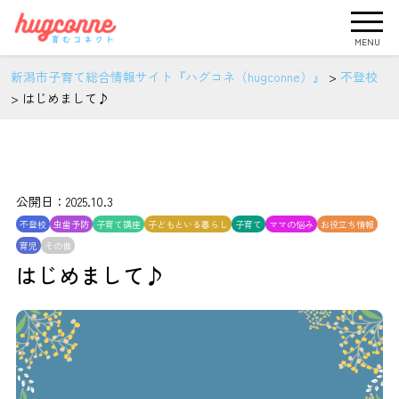
MENU
新潟市子育て総合情報サイト『ハグコネ（hugconne）』
>
不登校
>
はじめまして♪
公開日：2025.10.3
不登校
虫歯予防
子育て講座
子どもといる暮らし
子育て
ママの悩み
お役立ち情報
育児
その他
はじめまして♪