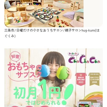
三条市/日曜だけの小さなおうちサロン/親子サロンhug-kumi(は
ぐくみ)