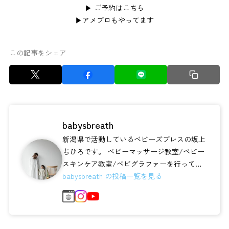
▶︎
ご予約はこちら
▶︎
アメブロもやってます
この記事をシェア
babysbreath
新潟県で活動しているベビーズブレスの坂上
ちひろです。 ベビーマッサージ教室/ベビー
スキンケア教室/ベビグラファーを行ってい
ます♪ 【わたしも わが子も大切に...
babysbreath の投稿一覧を見る