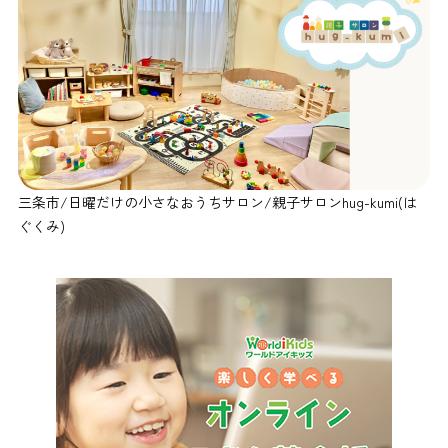
三条市/日曜だけの小さなおうちサロン/親子サロンhug-kumi(は
ぐくみ)