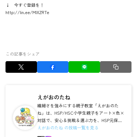
↓ 今すぐ登録を！
http://lin.ee/MIXZRTe
この記事をシェア
えがおのたね
繊細さを強みにする親子教室「えがおのた
ね」は、HSP/HSC小学生親子をアート×色×
対話で、安心＆挑戦＆選ぶ力を、HSP元保育
士／児童厚生員／フィーノリッケペダ...
えがおのたね の投稿一覧を見る