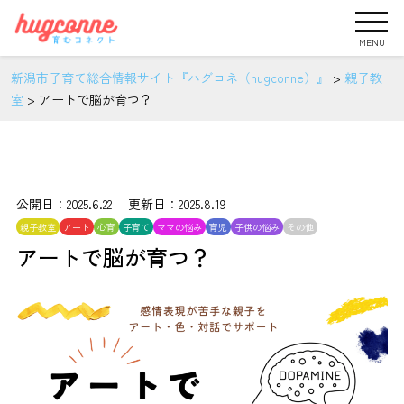
MENU
新潟市子育て総合情報サイト『ハグコネ（hugconne）』
>
親子教
室
>
アートで脳が育つ？
公開日：2025.6.22 更新日：2025.8.19
親子教室
アート
心育
子育て
ママの悩み
育児
子供の悩み
その他
アートで脳が育つ？