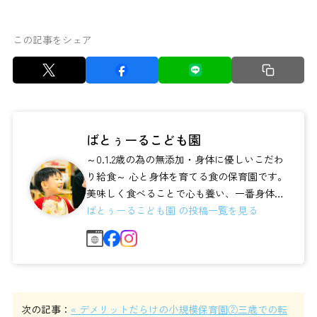
この記事をシェア
ばとぅーるこども園
～0.1.2歳の為の無添加・身体に優しいこだわ
り給食～ 心と身体を育てる食の保育園です。
美味しく食べることで心も養い、一番身体と
心の成長が著しい時期を大切に愛...
ばとぅーるこども園 の投稿一覧を見る
次の記事：
« デメリットだらけの小規模保育園②三歳での転