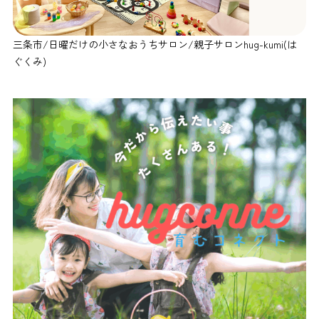
三条市/日曜だけの小さなおうちサロン/親子サロンhug-kumi(は
ぐくみ)