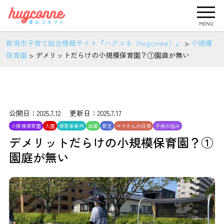
MENU
新潟市子育て総合情報サイト『ハグコネ（hugconne）』
>
小規模
保育園
>
デメリットだらけの小規模保育園？①園庭が無い
公開日：2025.7.12 更新日：2025.7.17
小規模保育園
入園
保育事業所
出産
育児
ママさんの日常
子供の悩み
デメリットだらけの小規模保育園？①
園庭が無い