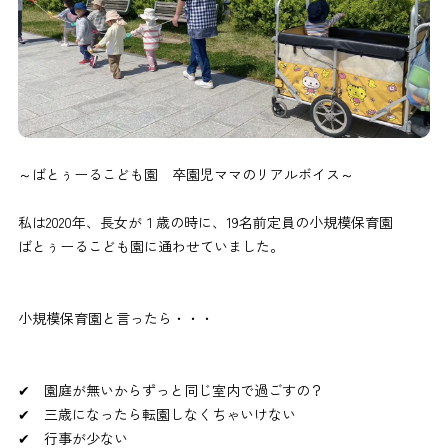
～ばとぅーるこども園 卒園児ママのリアルボイス～
私は2020年、長女が１歳の時に、19名前定員の小規模保育園
ばとぅーるこども園に通わせていました。
小規模保育園と言ったら・・・
✔ 園庭が無いからずっと同じ室内で過ごすの？
✔ 三歳になったら転園しなくちゃいけない
✔ 行事が少ない