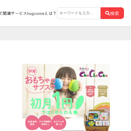
検
検索
て関連サービス
hugconneとは？
索: