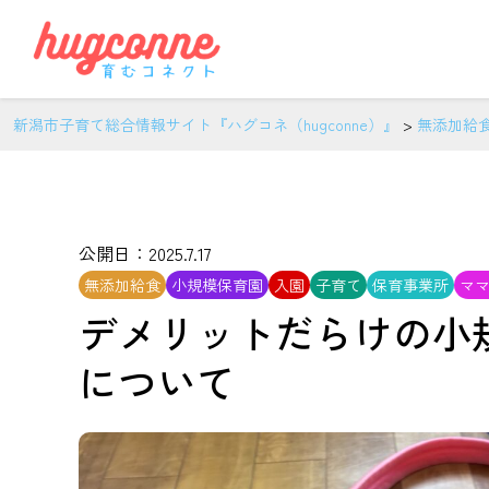
新潟市子育て総合情報サイト『ハグコネ（hugconne）』
>
無添加給
公開日：2025.7.17
無添加給食
小規模保育園
入園
子育て
保育事業所
マ
デメリットだらけの小
について