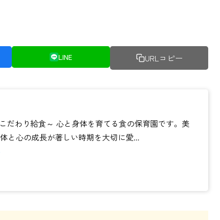
LINE
URLコピー
しいこだわり給食～ 心と身体を育てる食の保育園です。美
と心の成長が著しい時期を大切に愛...
る