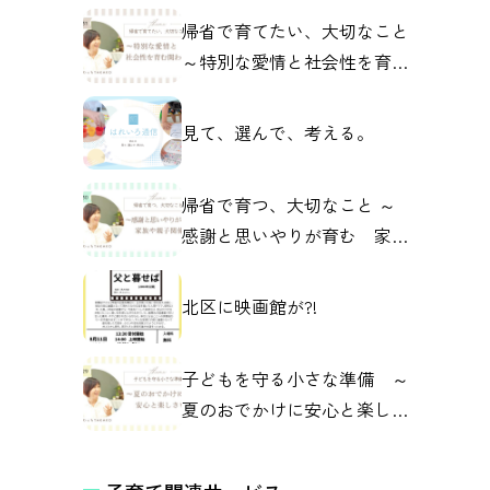
帰省で育てたい、大切なこと
～特別な愛情と社会性を育む
関わり～
見て、選んで、考える。
帰省で育つ、大切なこと ～
感謝と思いやりが育む 家族
や親子の関係～
北区に映画館が?!
子どもを守る小さな準備 ～
夏のおでかけに安心と楽しさ
を～