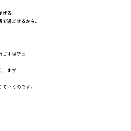
遂げる
所で過ごせるから。
過ごす場所は
く、まず
じていくのです。