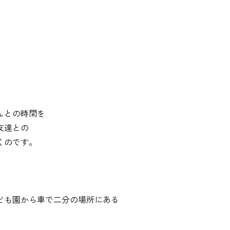
んとの時間を
友達との
くのです。
ども園から車で二分の場所にある