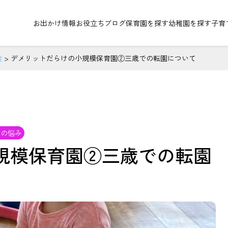
お出かけ情報
お役立ちブログ
保育園を探す
幼稚園を探す
子育
食
>
デメリットだらけの小規模保育園②三歳での転園について
マの悩み
規模保育園②三歳での転園