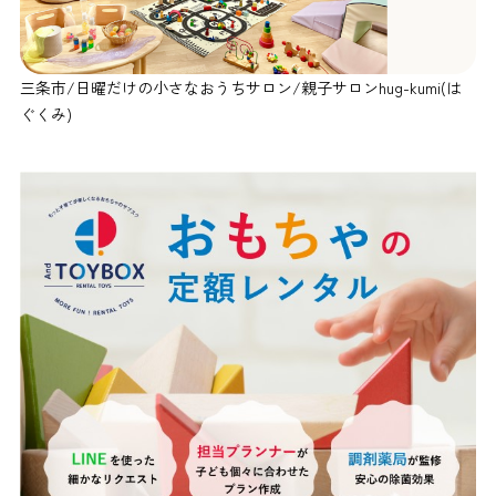
三条市/日曜だけの小さなおうちサロン/親子サロンhug-kumi(は
ぐくみ)