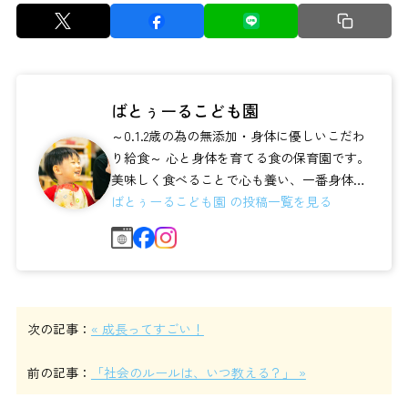
ばとぅーるこども園
～0.1.2歳の為の無添加・身体に優しいこだわ
り給食～ 心と身体を育てる食の保育園です。
美味しく食べることで心も養い、一番身体と
心の成長が著しい時期を大切に愛...
ばとぅーるこども園 の投稿一覧を見る
次の記事：
« 成長ってすごい！
前の記事：
「社会のルールは、いつ教える？」 »