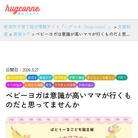
新潟市子育て総合情報サイト『ハグコネ（hugconne）』
>
支援制
度
>
産後ケア
>
ベビーヨガは意識が高いママが行くものだと思っ
てませんか
公開日：2026.5.27
親子の居場所
夜泣き
産後ケア
親子教室
子育て講座
子どもといる暮らし
子育て
ママの悩み
お役立ち情報
育児
ママさんの日常
子供の悩み
ベビーヨガは意識が高いママが行くも
のだと思ってませんか