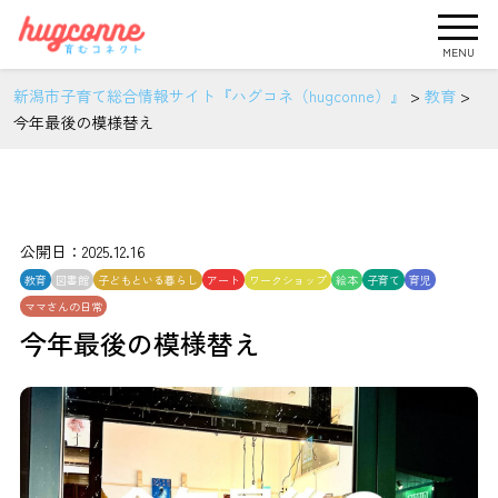
MENU
新潟市子育て総合情報サイト『ハグコネ（hugconne）』
>
教育
>
今年最後の模様替え
公開日：2025.12.16
教育
図書館
子どもといる暮らし
アート
ワークショップ
絵本
子育て
育児
ママさんの日常
今年最後の模様替え