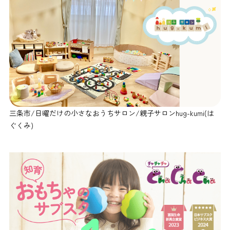
三条市/日曜だけの小さなおうちサロン/親子サロンhug-kumi(は
ぐくみ)