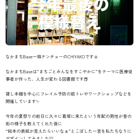
なかまちBase一箱テンチョーのCHIYAKOです☺︎
なかまちBaseは”まちごとみんなをすこやかに”をテーマに医療従
事者が作った、人生が変わる図書館です📕
貸し本棚を中心にフレイル予防の筋トレやワークショップなどを
開催しています✨
今年の夏祭りの前日に久々に葛塚に来たという年配の男性が昔の
街の様子を教えてくれた後に
“絵本の表紙が見えたらいいなぁ”とこぼした一言を私たちなりに
デザインしてみました💡