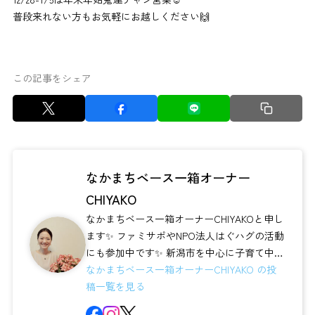
普段来れない方もお気軽にお越しください🙌
この記事をシェア
なかまちベース一箱オーナー
CHIYAKO
なかまちベース一箱オーナーCHIYAKOと申し
ます✨ ファミサポやNPO法人はぐハグの活動
にも参加中です✨ 新潟市を中心に子育て中の
皆さんに活用いただけ...
なかまちベース一箱オーナーCHIYAKO の投
稿一覧を見る