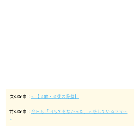
次の記事：
« 【産前・産後の骨盤】
前の記事：
今日も「何もできなかった」と感じているママへ
»