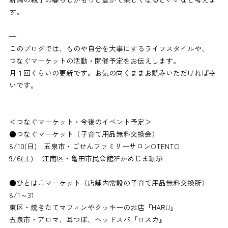
す。
—
このブログでは、ものや自分を大事にするライフスタイルや、
つなぐマーケットの活動・開催予定をお伝えします。
月１回くらいの更新です。お気の向くままお読みいただければ幸
いです。
＜つなぐマーケット・今後のイベント予定＞
●つなぐマーケット（子育て用品無料交換会）
8/10(日) 五泉市・ごせんファミリーサロンOTENTO
9/6(土) 江南区・亀田市民会館2Fかめじま珈琲
●ひとはこマーケット（店舗内常設の子育て用品無料交換所）
8/1～31
東区・焼きたてマフィンやクッキーのお店『HARU』
五泉市・アロマ、耳つぼ、ヘッドスパ『ロスカ』