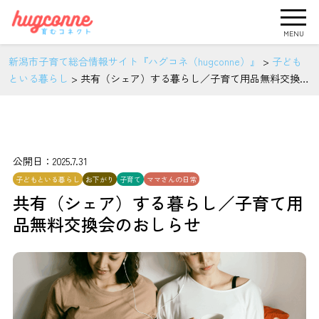
MENU
新潟市子育て総合情報サイト『ハグコネ（hugconne）』
>
子ども
といる暮らし
>
共有（シェア）する暮らし／子育て用品無料交換会
のおしらせ
公開日：2025.7.31
子どもといる暮らし
お下がり
子育て
ママさんの日常
共有（シェア）する暮らし／子育て用
品無料交換会のおしらせ