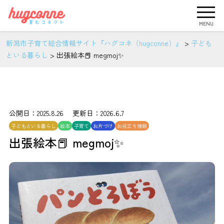
MENU
新潟市子育て総合情報サイト『ハグコネ（hugconne）』
>
子ども
といる暮らし
>
出張絵本📕 megmoj✨
公開日：2025.8.26 更新日：2026.6.7
子どもといる暮らし
絵本
子育て
お片づけ
お役立ち情報
出張絵本📕 megmoj✨