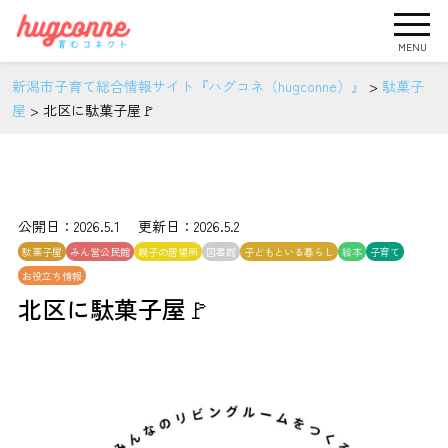
MENU
新潟市子育て総合情報サイト『ハグコネ（hugconne）』
>
駄菓子
屋
>
北区に駄菓子屋🚩
公開日：2026.5.1 更新日：2026.5.2
駄菓子屋
みん営公民館
親子の居場所
図書館
子どもといる暮らし
絵本
子育て
お役立ち情報
北区に駄菓子屋🚩