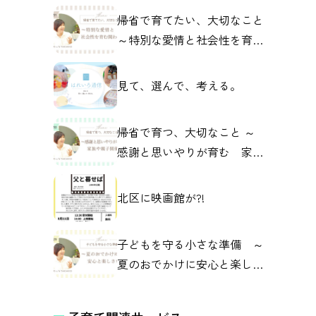
帰省で育てたい、大切なこと
～特別な愛情と社会性を育む
関わり～
見て、選んで、考える。
帰省で育つ、大切なこと ～
感謝と思いやりが育む 家族
や親子の関係～
北区に映画館が?!
子どもを守る小さな準備 ～
夏のおでかけに安心と楽しさ
を～