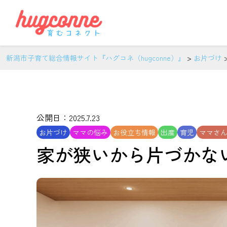
新潟市子育て総合情報サイト『ハグコネ（hugconne）』
>
お片づけ
公開日：2025.7.23
お片づけ
ママの悩み
お役立ち情報
出産
育児
ママさ
家が狭いから片づかな