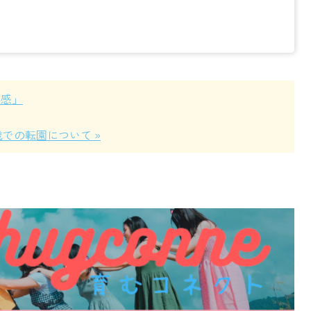
定感」
での転園について »