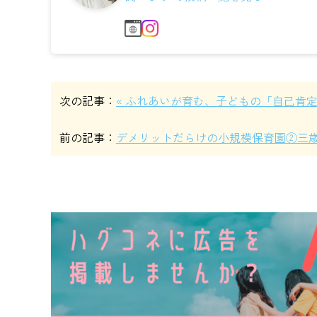
次の記事：
« ふれあいが育む、子どもの「自己肯
前の記事：
デメリットだらけの小規模保育園②三歳