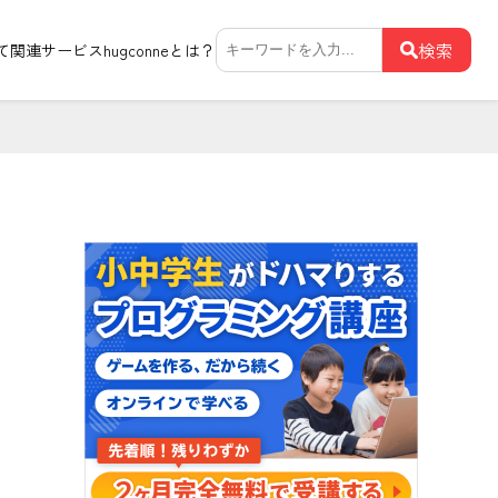
検
検索
て関連サービス
hugconneとは？
索: