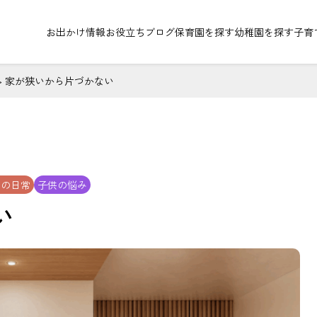
お出かけ情報
お役立ちブログ
保育園を探す
幼稚園を探す
子育
>
家が狭いから片づかない
んの日常
子供の悩み
い