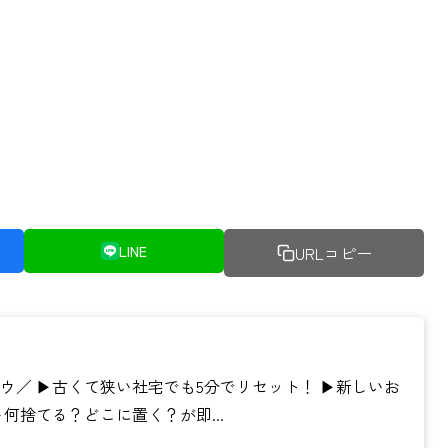
LINE
URLコピー
／ ▶︎古くて狭い社宅でも5分でリセット！ ▶︎新しいお
何捨てる？どこに置く？が即...