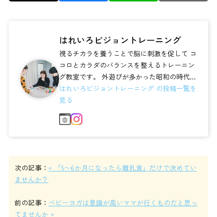
はれいろビジョントレーニング
視るチカラを養うことで脳に刺激を促して コ
コロとカラダのバランスを整えるトレーニン
グ教室です。 外遊びが多かった昭和の時代
は、目を動かして可動域を広げたりカ...
はれいろビジョントレーニング の投稿一覧を
見る
次の記事：
« 「5〜6か月になったら離乳食」だけで決めてい
ませんか？
前の記事：
ベビーヨガは意識が高いママが行くものだと思っ
てませんか »