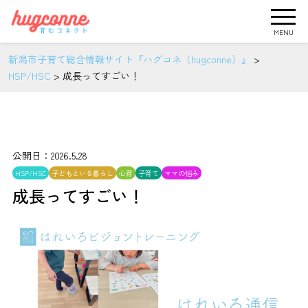
MENU
新潟市子育て総合情報サイト『ハグコネ（hugconne）』
>
HSP/HSC
>
成長ってすごい！
公開日：2026.5.28
HSP/HSC
子どもといる暮らし
心育
子育て
ママの悩み
成長ってすごい！