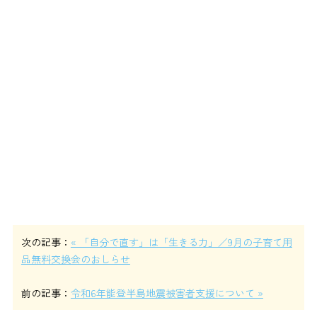
次の記事：
« 「自分で直す」は「生きる力」／9月の子育て用
品無料交換会のおしらせ
前の記事：
令和6年能登半島地震被害者支援について »