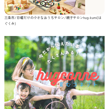
三条市/日曜だけの小さなおうちサロン/親子サロンhug-kumi(は
ぐくみ)