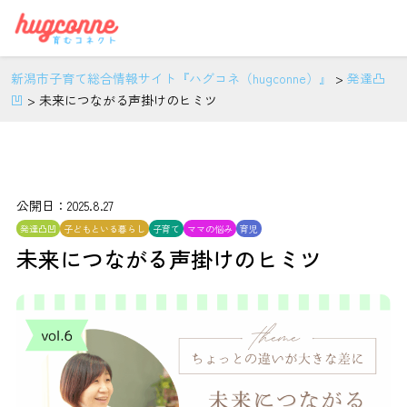
新潟市子育て総合情報サイト『ハグコネ（hugconne）』
>
発達凸
凹
>
未来につながる声掛けのヒミツ
公開日：2025.8.27
発達凸凹
子どもといる暮らし
子育て
ママの悩み
育児
未来につながる声掛けのヒミツ