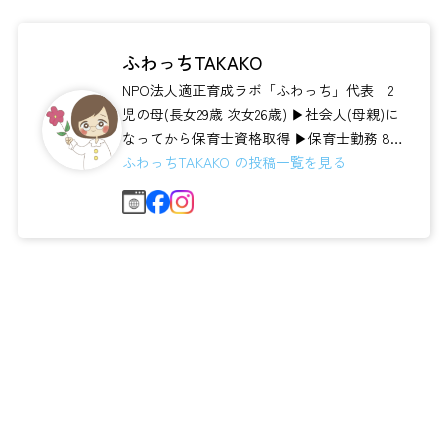
ふわっちTAKAKO
NPO法人適正育成ラボ「ふわっち」代表 2
児の母(長女29歳 次女26歳) ▶社会人(母親)に
なってから保育士資格取得 ▶保育士勤務 8
年 保育士養成校 講...
ふわっちTAKAKO の投稿一覧を見る