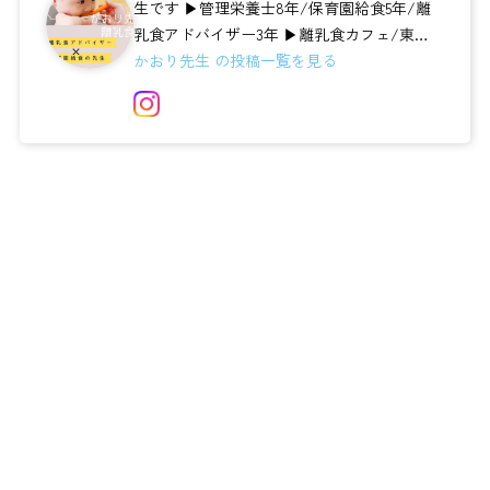
生です ▶︎管理栄養士8年/保育園給食5年/離
乳食アドバイザー3年 ▶︎離乳食カフェ/東
区 地域子育て支援センターみ...
かおり先生 の投稿一覧を見る