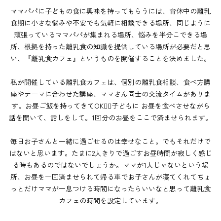
ママパパに子どもの食に興味を持ってもらうには、育休中の離乳
食期に小さな悩みや不安でも気軽に相談できる場所、同じように
頑張っているママパパが集まれる場所、悩みを半分こできる場
所、根拠を持った離乳食の知識を提供している場所が必要だと思
い、『離乳食カフェ』というものを開催することを決めました。
私が開催している離乳食カフェは、個別の離乳食相談、食べ方講
座やテーマに合わせた講座、ママさん同士の交流タイムがありま
す。お昼ご飯を持ってきてOK🙆‍♀️子どもに お昼を食べさせながら
話を聞いて、話しをして。1回分のお昼をここで済ませられます。
毎日お子さんと一緒に過ごせるのは幸せなこと。でもそれだけで
はないと思います。たまに2人きりで過ごすお昼時間が寂しく感じ
る時もあるのではないでしょうか。ママが1人じゃないという場
所、お昼を一回済ませられて帰る車でお子さんが寝てくれてちょ
っとだけママが一息つける時間になったらいいなと思って離乳食
カフェの時間を設定しています。