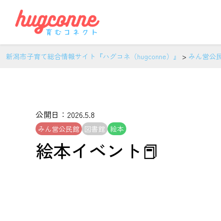
新潟市子育て総合情報サイト『ハグコネ（hugconne）』
>
みん営公
公開日：2026.5.8
みん営公民館
図書館
絵本
絵本イベント📕