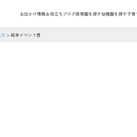
お出かけ情報
お役立ちブログ
保育園を探す
幼稚園を探す
子育
民館
>
絵本イベント📕