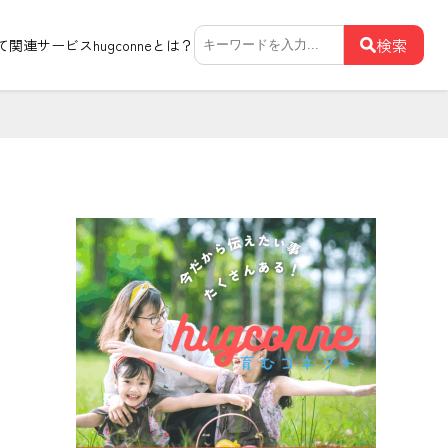
検
検索
て関連サービス
hugconneとは？
索: