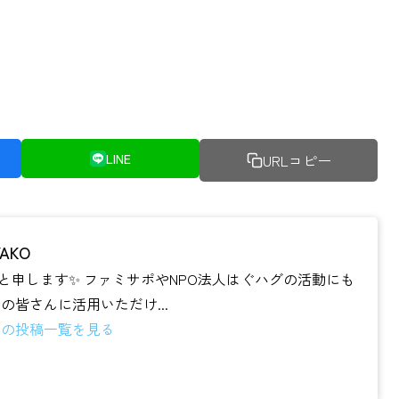
LINE
URLコピー
AKO
Oと申します✨ ファミサポやNPO法人はぐハグの活動にも
育て中の皆さんに活用いただけ...
O の投稿一覧を見る