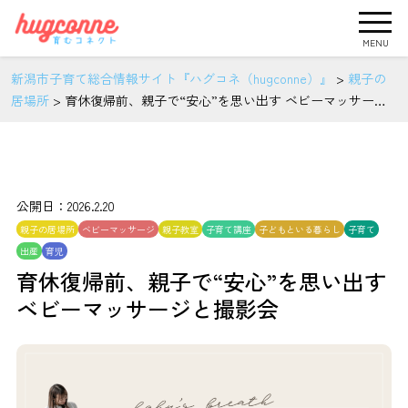
MENU
新潟市子育て総合情報サイト『ハグコネ（hugconne）』
>
親子の
居場所
>
育休復帰前、親子で“安心”を思い出す ベビーマッサージ
と撮影会
公開日：2026.2.20
親子の居場所
ベビーマッサージ
親子教室
子育て講座
子どもといる暮らし
子育て
出産
育児
育休復帰前、親子で“安心”を思い出す
ベビーマッサージと撮影会