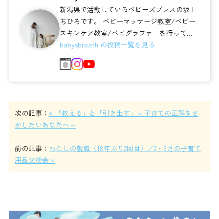
新潟県で活動しているベビーズブレスの坂上
ちひろです。 ベビーマッサージ教室/ベビー
スキンケア教室/ベビグラファーを行ってい
ます♪ 【わたしも わが子も大切に...
babysbreath の投稿一覧を見る
次の記事：
« 「教える」と「引き出す」～子育ての正解をさ
がしたいあなたへ～
前の記事：
わたしの就職（18年ぶり2回目）／2・3月の子育て
用品交換会 »