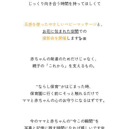
じっくり向き合う時間を持ってほしくて
五感を使ったやさしいベビーマッサージ
と、
お花に包まれた空間
での
撮影会を開催
します🪿🎀
赤ちゃんの発達のためだけじゃなく、
親子の「これから」を支えるもの。
’’ならし保育’’がはじまった時、
保育園に行く前にそっと触れるだけで
ママと赤ちゃんの
心のお守り
になるはずです。
今のママと赤ちゃんの’’今この瞬間’’を
写真と記憶に残す時間になれば嬉しいです🌸