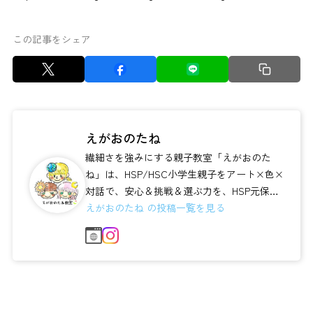
この記事をシェア
えがおのたね
繊細さを強みにする親子教室「えがおのた
ね」は、HSP/HSC小学生親子をアート×色×
対話で、安心＆挑戦＆選ぶ力を、HSP元保育
士／児童厚生員／フィーノリッケペダ...
えがおのたね の投稿一覧を見る