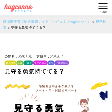
MENU
新潟市子育て総合情報サイト『ハグコネ（hugconne）』
>
親子教
室
>
見守る勇気持ててる？
公開日：2025.6.26 更新日：2025.8.19
親子教室
心育
子育て
ママの悩み
育児
子供の悩み
見守る勇気持ててる？