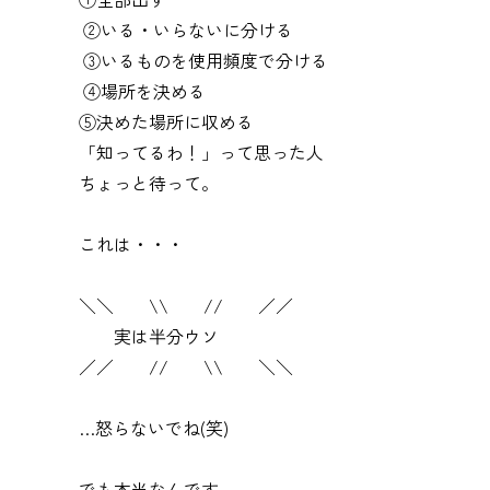
②いる・いらないに分ける
③いるものを使用頻度で分ける
④場所を決める
⑤決めた場所に収める
「知ってるわ！」って思った人
ちょっと待って。
これは・・・
＼＼ \\ // ／／
実は半分ウソ
／／ // \\ ＼＼
…怒らないでね(笑)
でも本当なんです。