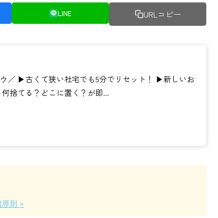
LINE
URLコピー
／ ▶︎古くて狭い社宅でも5分でリセット！ ▶︎新しいお
何捨てる？どこに置く？が即...
原則 »