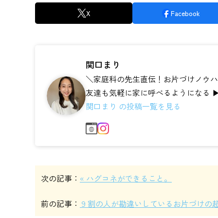
X
Facebook
関口まり
＼家庭科の先生直伝！お片づけノウハウ
友達も気軽に家に呼べるようになる ▶
関口まり の投稿一覧を見る
次の記事：
« ハグコネができること。
前の記事：
９割の人が勘違いしているお片づけの超