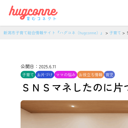
新潟市子育て総合情報サイト『ハグコネ（hugconne）』
>
子育て
>
公開日：2025.6.11
子育て
お片づけ
ママの悩み
お役立ち情報
育児
ＳＮＳマネしたのに片