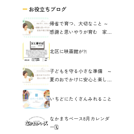
お役立ちブログ
帰省で育つ、大切なこと ～
感謝と思いやりが育む 家族
や親子の関係～
北区に映画館が?!
子どもを守る小さな準備 ～
夏のおでかけに安心と楽しさ
を～
いちどにたくさんみれること
なかまちベース8月カレンダ
ー🗓️