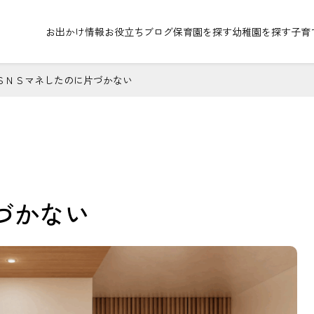
お出かけ情報
お役立ちブログ
保育園を探す
幼稚園を探す
子育
ＳＮＳマネしたのに片づかない
づかない