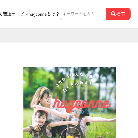
検
検索
て関連サービス
hugconneとは？
索: