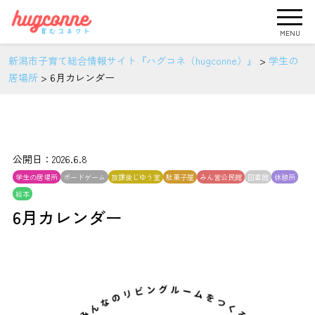
MENU
新潟市子育て総合情報サイト『ハグコネ（hugconne）』
>
学生の
居場所
>
6月カレンダー
公開日：2026.6.8
学生の居場所
ボードゲーム
放課後じゆう室
駄菓子屋
みん営公民館
図書館
休憩所
絵本
6月カレンダー