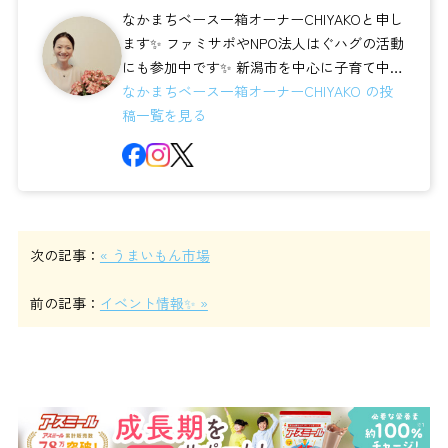
なかまちベース一箱オーナーCHIYAKOと申し
ます✨ ファミサポやNPO法人はぐハグの活動
にも参加中です✨ 新潟市を中心に子育て中の
皆さんに活用いただけ...
なかまちベース一箱オーナーCHIYAKO の投
稿一覧を見る
次の記事：
« うまいもん市場
前の記事：
イベント情報✨ »