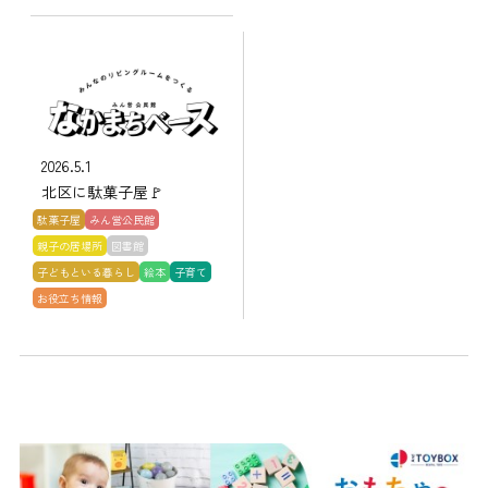
2026.5.1
北区に駄菓子屋🚩
駄菓子屋
みん営公民館
親子の居場所
図書館
子どもといる暮らし
絵本
子育て
お役立ち情報