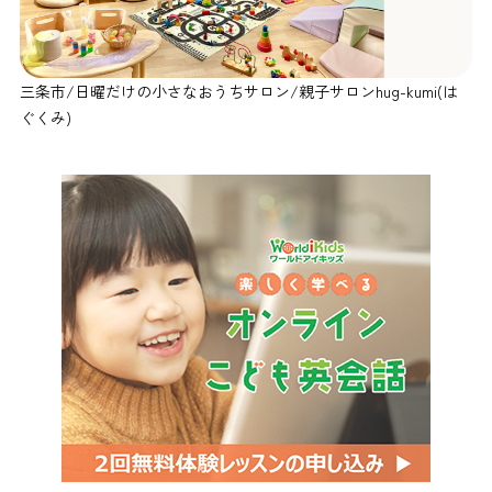
三条市/日曜だけの小さなおうちサロン/親子サロンhug-kumi(は
ぐくみ)