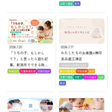
子育て講座
育児
2026.7.20
2026.7.17
「うちの子、もしかし
わたしたちのお産展in無印
て？」と思ったら読む記
良品直江津店
事。新潟市でできる発達
【妊娠中の体調変化②】
グレーゾーンの相談・サ
発達凸凹
児童発達支援
子供の悩み
親子の居場所
不妊治療
妊活
ポート完全ガイド
子育て講座
子育て
ママの悩み
出産
育児