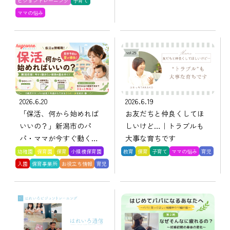
ビジョントレーニング
子育て
ママの悩み
2026.6.20
2026.6.19
「保活、何から始めれば
お友だちと仲良くしてほ
いいの？」新潟市のパ
しいけど…｜トラブルも
パ・ママが今すぐ動くべ
大事な育ちです
き理由
幼稚園
保育園
保育
小規模保育園
教育
保育
子育て
ママの悩み
育児
入園
保育事業所
お役立ち情報
育児