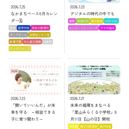
2026.7.25
2026.7.23
なかまちベース8月カレン
デジタルの時代の中でも
ダー🗓️
療育
発達凸凹
親子教室
HSP/HSC
整体
哲学対話
学生の居場所
ビジョントレーニング
ママの悩み
ボードゲーム
放課後じゆう室
駄菓子屋
みん営公民館
図書館
ワークショップ
2026.7.23
2026.7.21
「聞いていいんだ」が未
未来の循環をまなべる
来を守る ～相談できる
「里山みらくる小学校」8
子に育つ関わり～
月11日【山の日】開校
保育園
親子の居場所
親子教室