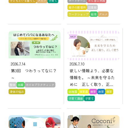
子どもといる暮らし
グルメ
子育て
ボードゲーム
みん営公民館
親子の居場所
図書館
ワークショップ
絵本
グルメ
2026.7.14
2026.7.10
第3回 つわりってなに？
欲しい情報より、必要な
～
情報を。 ～未来を守るた
めに 正しく取り、正し
整体
出産
カイロプラクティック
く使う～
身体の悩み
幼稚園
保育園
療育
教育
保育
子育て講座
子育て