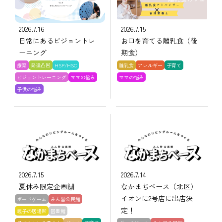
2026.7.16
2026.7.15
日常にあるビジョントレ
お口を育てる離乳食（後
ーニング
期食）
療育
発達凸凹
HSP/HSC
離乳食
アレルギー
子育て
ビジョントレーニング
ママの悩み
ママの悩み
子供の悩み
2026.7.15
2026.7.14
夏休み限定企画🙌
なかまちベース（北区）
イオンに2号店に出店決
ボードゲーム
みん営公民館
定！
親子の居場所
図書館