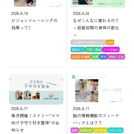
2026.6.18
2026.6.24
ビジョントレーニングの
なぜこんなに疲れるの？
効果って?
～妊娠初期の身体の変化
～
【妊娠中の体調変化②】
妊活
産後ケア
子育て講座
ママの悩み
お役立ち情報
出産
育児
結婚と子供
2026.6.17
2026.6.11
毎月開催！スイミー”ママ
脳の情報機能のフィード
向け子守り付き整体”のお
バックとは？？
知らせ
療育
発達凸凹
親子教室
HSP/HSC