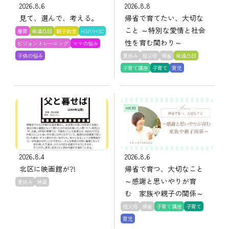
2026.8.6
2026.8.8
見て、選んで、考える。
帰省で育てたい、大切な
こと ～特別な愛情と社会
療育
発達凸凹
親子教室
HSP/HSC
性を育む関わり～
ビジョントレーニング
ママの悩み
子供の悩み
夏休み
祖父母
帰省
発達凸凹
子育て講座
子育て
育児
2026.8.4
2026.8.6
北区に映画館が?!
帰省で育つ、大切なこと
～感謝と思いやりが育
夏休み
映画
む 家族や親子の関係～
祖父母
帰省
子育て講座
子育て
育児