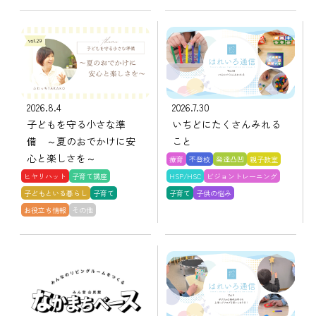
2026.8.4
2026.7.30
子どもを守る小さな準
いちどにたくさんみれる
備 ～夏のおでかけに安
こと
心と楽しさを～
療育
不登校
発達凸凹
親子教室
ヒヤリハット
子育て講座
HSP/HSC
ビジョントレーニング
子どもといる暮らし
子育て
子育て
子供の悩み
お役立ち情報
その他