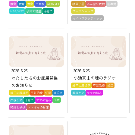
療育
教育
保育
不登校
発達凸凹
駄菓子屋
みん営公民館
図書館
HSP/HSC
子育て講座
子育て
ワークショップ
カイロプラクティック
2026.6.25
2026.6.25
わたしたちのお産展開催
小池真由の魂のラジオ
のお知らせ
親子の居場所
不妊治療
妊活
親子の居場所
不妊治療
妊活
夜泣き
産後ケア
ママの悩み
産後ケア
子育て
ママの悩み
出産
結婚と子供
ママさんの日常