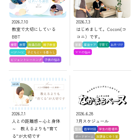
2026.7.10
2026.7.3
教室で大切にしている
はじめまして。Coconi(コ
BBT
コニ）です。
療育
教育
発達凸凹
親子教室
家事
産後ケア
子育て
お片づけ
HSP/HSC
子どもといる暮らし
ママの悩み
ビジョントレーニング
子供の悩み
2026.7.1
2026.6.28
人との距離感～心と身体
7月スケジュール
～ 教えるよりも“育て
整体
哲学対話
学生の居場所
る”が大切です
ボードゲーム
放課後じゆう室