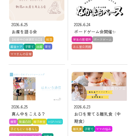
2026.6.25
2026.6.24
お産を語る会
ボードゲーム会開催✨
【妊娠中の体調変化②】
妊活
学生の居場所
ボードゲーム
産後ケア
子育て
出産
育児
みん営公民館
ママさんの日常
2026.6.25
2026.6.23
真ん中をこえる？
お口を育てる離乳食（中
期食）
療育
発達凸凹
親子教室
HSP/HSC
子どもといる暮らし
離乳食
子育て
ママの悩み