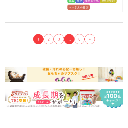
出産
育児
結婚と子供
身体の悩み
ママさんの日常
1
2
3
…
6
»