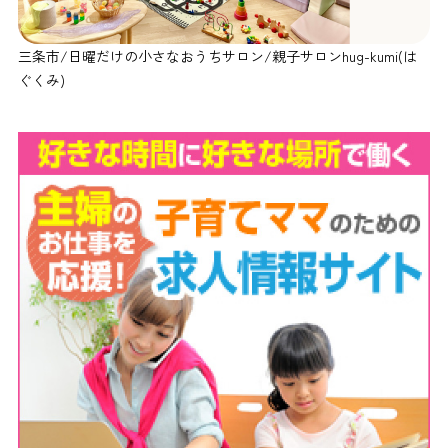
三条市/日曜だけの小さなおうちサロン/親子サロンhug-kumi(は
ぐくみ)