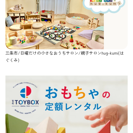
三条市/日曜だけの小さなおうちサロン/親子サロンhug-kumi(は
ぐくみ)