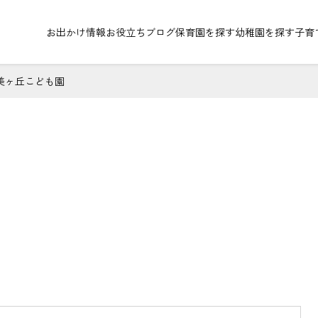
お出かけ情報
お役立ちブログ
保育園を探す
幼稚園を探す
子育
美ヶ丘こども園