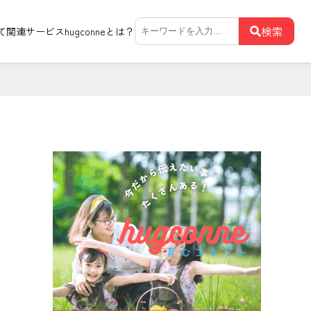
検
検索
て関連サービス
hugconneとは？
索: