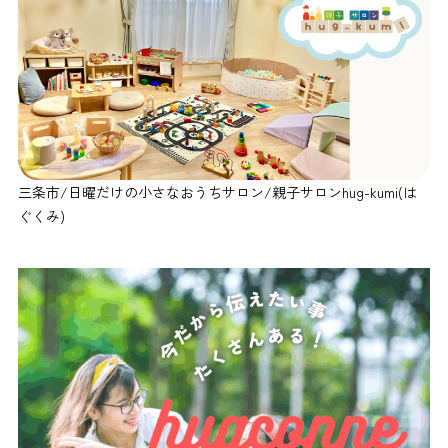
三条市/日曜だけの小さなおうちサロン/親子サロンhug-kumi(は
ぐくみ)