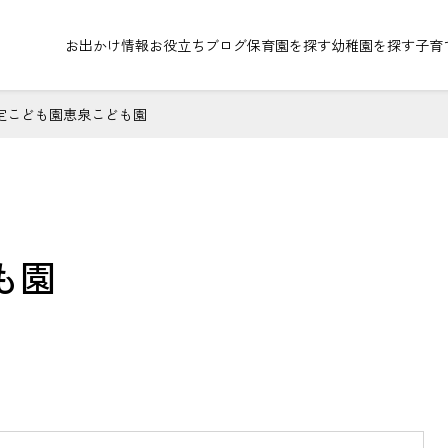
お出かけ情報
お役立ちブログ
保育園を探す
幼稚園を探す
子育
定こども園恵泉こども園
も園