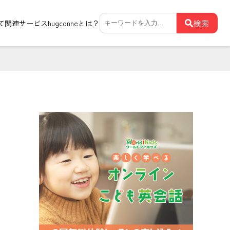
検
検索
て関連サービス
hugconneとは？
索: