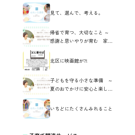
見て、選んで、考える。
帰省で育つ、大切なこと ～
感謝と思いやりが育む 家族
や親子の関係～
北区に映画館が?!
子どもを守る小さな準備 ～
夏のおでかけに安心と楽しさ
を～
いちどにたくさんみれること