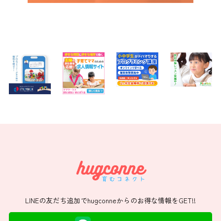
LINEの友だち追加でhugconneからのお得な情報をGET!!