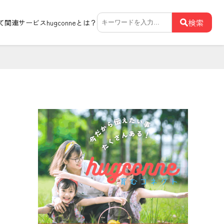
検
検索
て関連サービス
hugconneとは？
索: