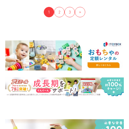
1
2
3
»