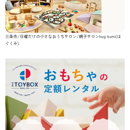
三条市/日曜だけの小さなおうちサロン/親子サロンhug-kumi(は
ぐくみ)