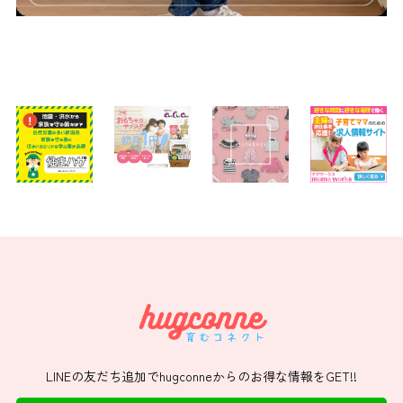
LINEの友だち追加でhugconneからのお得な情報をGET!!