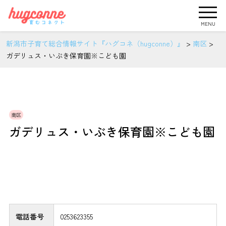
MENU
新潟市子育て総合情報サイト『ハグコネ（hugconne）』
>
南区
>
ガデリュス・いぶき保育園※こども園
南区
ガデリュス・いぶき保育園※こども園
電話番号
0253623355