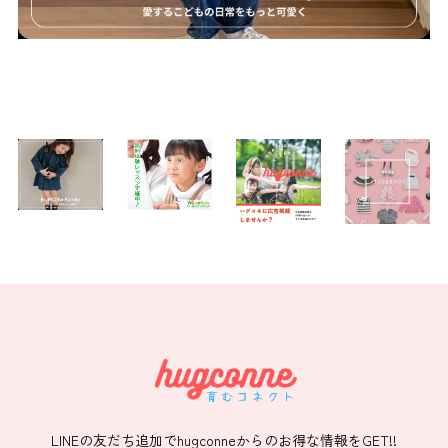
LINEの友だち追加でhugconneからのお得な情報をGET!!