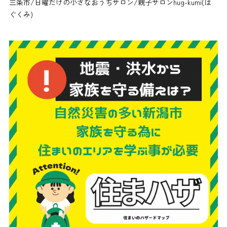
三条市/日曜だけの小さなおうちサロン/親子サロンhug-kumi(は
ぐくみ)