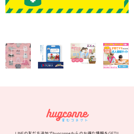
LINEの友だち追加でhugconneからのお得な情報をGET!!