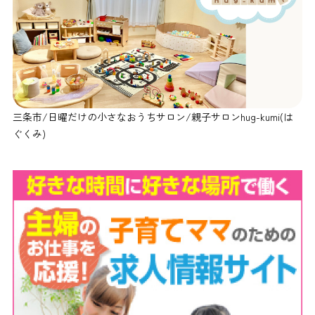
三条市/日曜だけの小さなおうちサロン/親子サロンhug-kumi(は
ぐくみ)