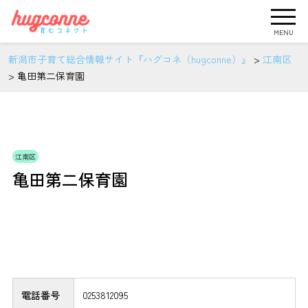
MENU
新潟市子育て総合情報サイト『ハグコネ（hugconne）』
>
江南区
>
亀田第二保育園
江南区
亀田第二保育園
電話番号
0253812095