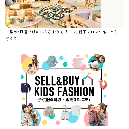
三条市/日曜だけの小さなおうちサロン/親子サロンhug-kumi(は
ぐくみ)