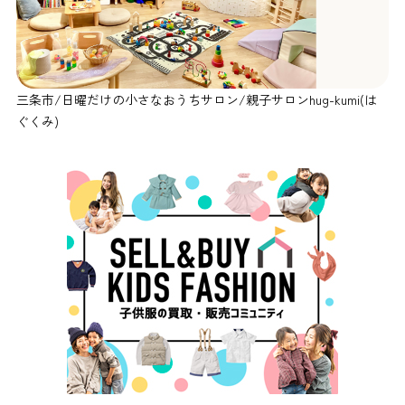
三条市/日曜だけの小さなおうちサロン/親子サロンhug-kumi(は
ぐくみ)