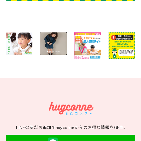
LINEの友だち追加でhugconneからのお得な情報をGET!!