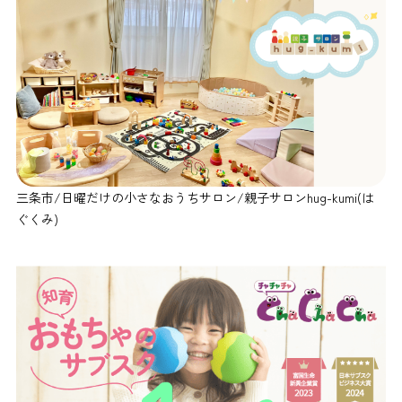
三条市/日曜だけの小さなおうちサロン/親子サロンhug-kumi(は
ぐくみ)