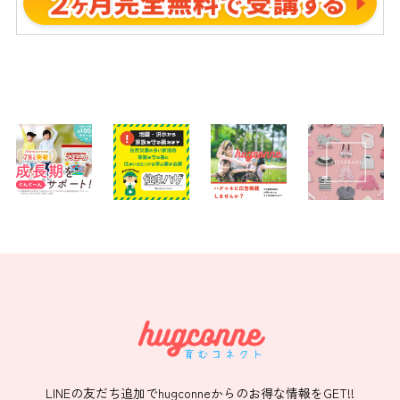
LINEの友だち追加でhugconneからのお得な情報をGET!!