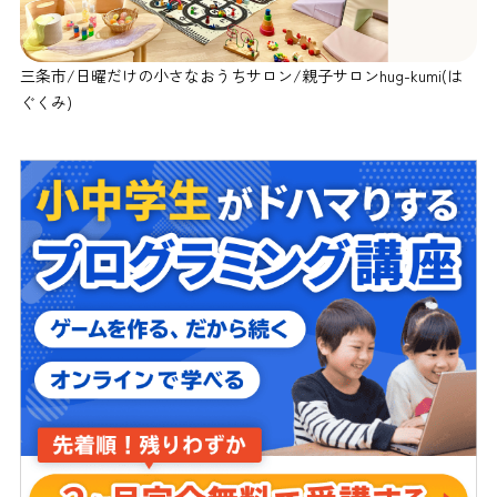
三条市/日曜だけの小さなおうちサロン/親子サロンhug-kumi(は
ぐくみ)