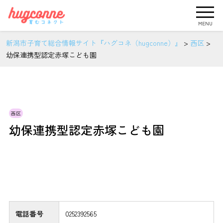
MENU
新潟市子育て総合情報サイト『ハグコネ（hugconne）』
>
西区
>
幼保連携型認定赤塚こども園
西区
幼保連携型認定赤塚こども園
電話番号
0252392565