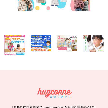
LINEの友だち追加でhugconneからのお得な情報をGET!!