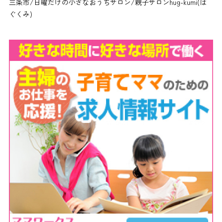
三条市/日曜だけの小さなおうちサロン/親子サロンhug-kumi(は
ぐくみ)