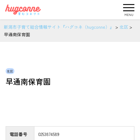
MENU
新潟市子育て総合情報サイト『ハグコネ（hugconne）』
>
北区
>
早通南保育園
北区
早通南保育園
電話番号
0253874589