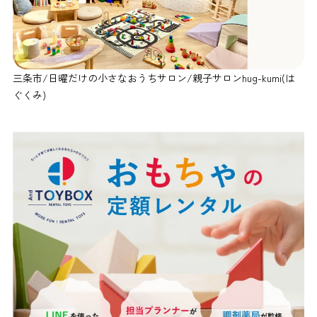
三条市/日曜だけの小さなおうちサロン/親子サロンhug-kumi(は
ぐくみ)